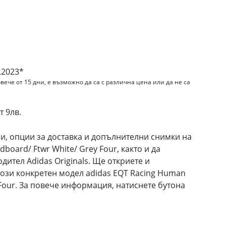
и
.2023*
вече от 15 дни, е възможно да са с различна цена или да не са
 9лв.
и, опции за доставка и допълнителни снимки на
board/ Ftwr White/ Grey Four, както и да
ител Adidas Originals. Ще откриете и
този конкретен модел adidas EQT Racing Human
 Four. За повече информация, натиснете бутона