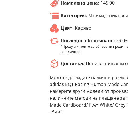
Намалена цена:
145.00
Категория:
Мъжки, Сникърс
Цвят:
Кафяво
Последно обновяване:
29.03
*Продукти, които са обновени преди по
в наличност
Доставка:
Цени започващи от
Можете да видите налични размер
adidas EQT Racing Human Made Card
намерите други модели от производ
наличните методи на плащане за 
Made Cardboard/ Ftwr White/ Grey
„Виж“.