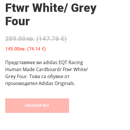
Ftwr White/ Grey
Four
289.00
лв.
(147.76 €)
145.00
лв.
(74.14 €)
Представяме ви adidas EQT Racing
Human Made Cardboard/ Ftwr White/
Grey Four. Това са обувки от
производител Adidas Originals.
НЕНАЛИЧЕН