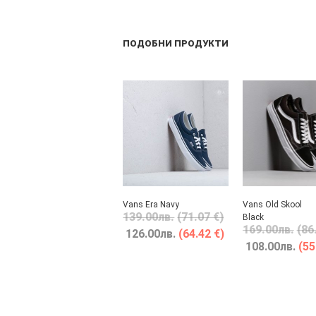
ПОДОБНИ ПРОДУКТИ
Vans Era Navy
Vans Old Skool
139.00
лв.
(71.07 €)
Black
169.00
лв.
(86
126.00
лв.
(64.42 €)
108.00
лв.
(55