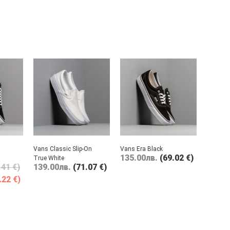
Vans Classic Slip-On
Vans Era Black
135.00
лв.
(69.02 €)
True White
.41 €)
139.00
лв.
(71.07 €)
.22 €)