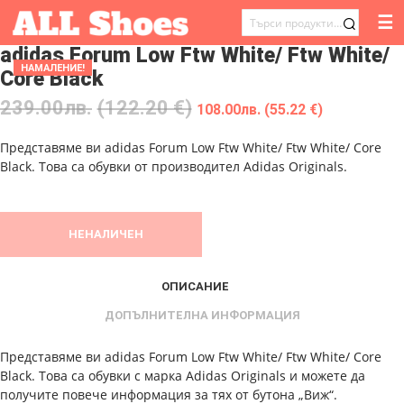
☰
ТЪРСЕНЕ
adidas Forum Low Ftw White/ Ftw White/
ЗА:
НАМАЛЕНИЕ!
Core Black
239.00
лв.
(122.20 €)
108.00
лв.
(55.22 €)
Представяме ви adidas Forum Low Ftw White/ Ftw White/ Core
Black. Това са обувки от производител Adidas Originals.
НЕНАЛИЧЕН
ОПИСАНИЕ
ДОПЪЛНИТЕЛНА ИНФОРМАЦИЯ
Представяме ви adidas Forum Low Ftw White/ Ftw White/ Core
Black. Това са обувки с марка Adidas Originals и можете да
получите повече информация за тях от бутона „Виж“.