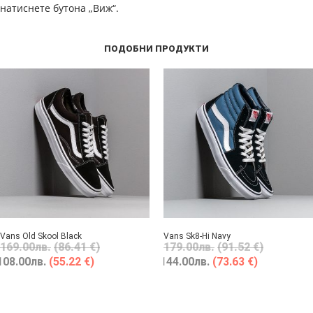
натиснете бутона „Виж“.
ПОДОБНИ ПРОДУКТИ
Vans Old Skool Black
Vans Sk8-Hi Navy
169.00
лв.
(86.41 €)
179.00
лв.
(91.52 €)
108.00
лв.
(55.22 €)
144.00
лв.
(73.63 €)