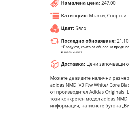
Намалена цена:
247.00
Категория:
Мъжки, Спортни
Цвят:
Бяло
Последно обновяване:
21.10
*Продукти, които са обновени преди по
в наличност
Доставка:
Цени започващи от
Можете да видите налични размер
adidas NMD_V3 Ftw White/ Core Bla
от производител Adidas Originals
този конкретен модел adidas NMD_V
информация, натиснете бутона „Ви