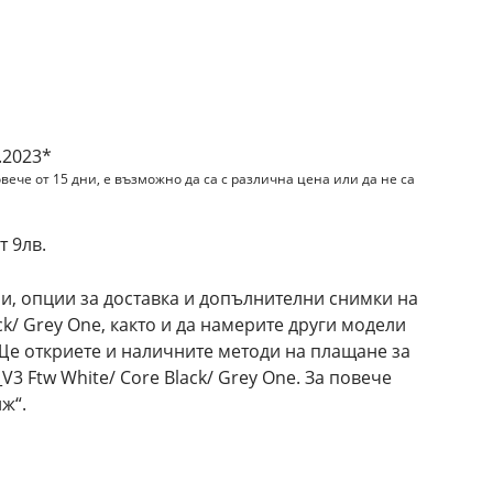
.2023*
вече от 15 дни, е възможно да са с различна цена или да не са
 9лв.
и, опции за доставка и допълнителни снимки на
ck/ Grey One, както и да намерите други модели
. Ще откриете и наличните методи на плащане за
3 Ftw White/ Core Black/ Grey One. За повече
ж“.