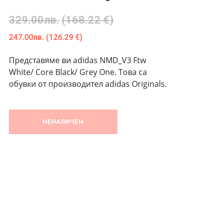
329.00
лв.
(168.22 €)
247.00
лв.
(126.29 €)
Представяме ви adidas NMD_V3 Ftw
White/ Core Black/ Grey One. Това са
обувки от производител adidas Originals.
НЕНАЛИЧЕН