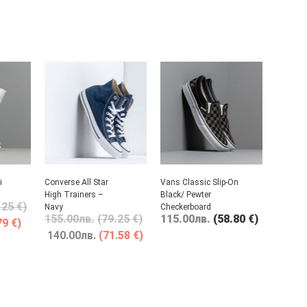
i
Converse All Star
Vans Classic Slip-On
High Trainers –
Black/ Pewter
.25 €)
Navy
Checkerboard
155.00
лв.
(79.25 €)
115.00
лв.
(58.80 €)
79 €)
140.00
лв.
(71.58 €)