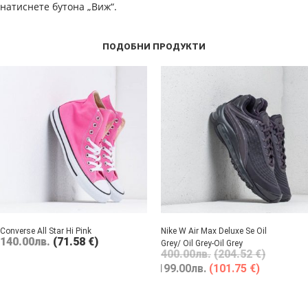
натиснете бутона „Виж“.
ПОДОБНИ ПРОДУКТИ
Converse All Star Hi Pink
Nike W Air Max Deluxe Se Oil
140.00
лв.
(71.58 €)
Grey/ Oil Grey-Oil Grey
400.00
лв.
(204.52 €)
199.00
лв.
(101.75 €)