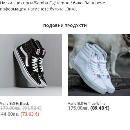
Ниски сникърси 'Samba Og' черно / бяло. За повече
информация, натиснете бутона „Виж“.
ПОДОБНИ ПРОДУКТИ
Vans Sk8-Hi Black
Vans Sk8-Hi True White
179.00
лв.
(91.52 €)
175.00
лв.
(89.48 €)
144.00
лв.
(73.63 €)