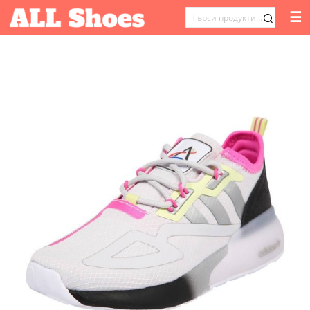
☰
ТЪРСЕНЕ
ЗА: