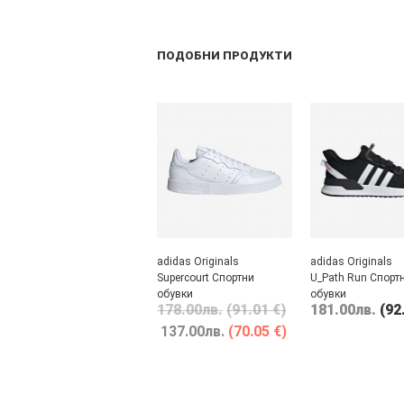
ПОДОБНИ ПРОДУКТИ
adidas Originals
adidas Originals
Supercourt Спортни
U_Path Run Спорт
обувки
обувки
178.00
лв.
(91.01 €)
181.00
лв.
(92
137.00
лв.
(70.05 €)