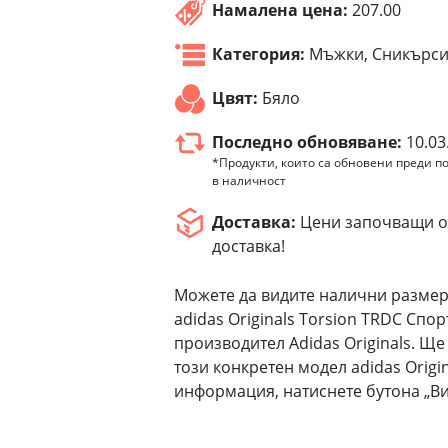
Намалена цена:
207.00
Категория:
Мъжки, Сникърс
Цвят:
Бяло
Последно обновяване:
10.03
*Продукти, които са обновени преди по
в наличност
Доставка:
Цени започващи от
доставка!
Можете да видите налични размер
adidas Originals Torsion TRDC Спо
производител Adidas Originals. Щ
този конкретен модел adidas Origi
информация, натиснете бутона „Ви