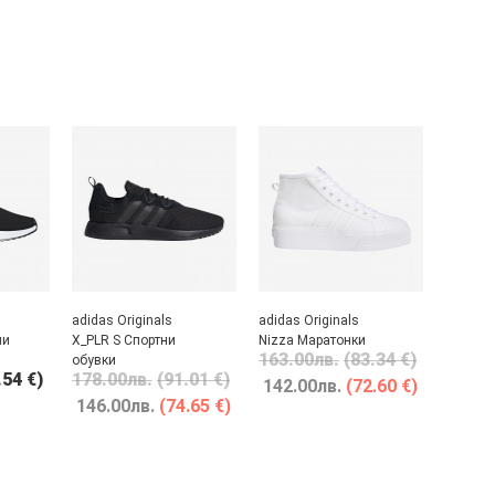
adidas Originals
adidas Originals
ни
X_PLR S Спортни
Nizza Маратонки
163.00
лв.
(83.34 €)
обувки
.54 €)
178.00
лв.
(91.01 €)
142.00
лв.
(72.60 €)
146.00
лв.
(74.65 €)