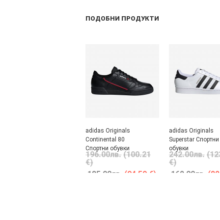
ПОДОБНИ ПРОДУКТИ
adidas Originals
adidas Originals
Continental 80
Superstar Спортни
Спортни обувки
обувки
196.00
лв.
(100.21
242.00
лв.
(12
€)
€)
185.00
лв.
(94.59 €)
162.00
лв.
(82