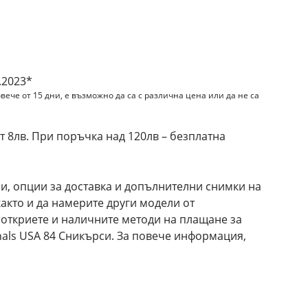
и
.2023*
вече от 15 дни, е възможно да са с различна цена или да не са
 8лв. При поръчка над 120лв – безплатна
и, опции за доставка и допълнителни снимки на
 както и да намерите други модели от
е откриете и наличните методи на плащане за
inals USA 84 Сникърси. За повече информация,