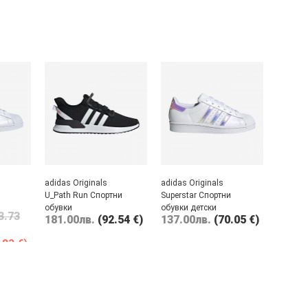
adidas Originals
adidas Originals
U_Path Run Спортни
Superstar Спортни
обувки
обувки детски
3.73
181.00
лв.
(92.54 €)
137.00
лв.
(70.05 €)
.83 €)