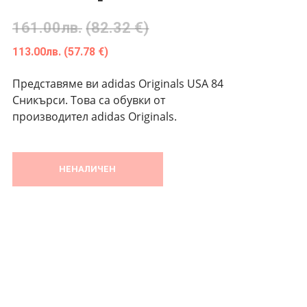
161.00
лв.
(82.32 €)
113.00
лв.
(57.78 €)
Представяме ви adidas Originals USA 84
Сникърси. Това са обувки от
производител adidas Originals.
НЕНАЛИЧЕН