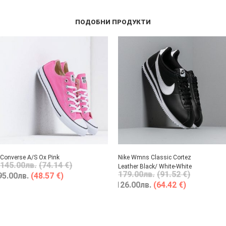
ПОДОБНИ ПРОДУКТИ
Converse A/S Ox Pink
Nike Wmns Classic Cortez
145.00
лв.
(74.14 €)
Leather Black/ White-White
179.00
лв.
(91.52 €)
95.00
лв.
(48.57 €)
126.00
лв.
(64.42 €)