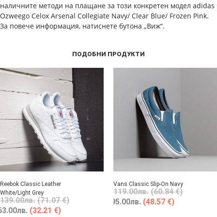
наличните методи на плащане за този конкретен модел adidas
Ozweego Celox Arsenal Collegiate Navy/ Clear Blue/ Frozen Pink.
За повече информация, натиснете бутона „Виж“.
ПОДОБНИ ПРОДУКТИ
Reebok Classic Leather
Vans Classic Slip-On Navy
119.00
лв.
(60.84 €)
White/Light Grey
139.00
лв.
(71.07 €)
95.00
лв.
(48.57 €)
63.00
лв.
(32.21 €)