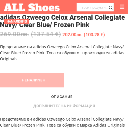
☰
ТЪРСЕНЕ
adidas Ozweego Celox Arsenal Collegiate
ЗА:
НАМАЛЕНИЕ!
Navy/ Clear Blue/ Frozen Pink
269.00
лв.
(137.54 €)
202.00
лв.
(103.28 €)
Представяме ви adidas Ozweego Celox Arsenal Collegiate Navy/
Clear Blue/ Frozen Pink. Това са обувки от производител adidas
Originals.
НЕНАЛИЧЕН
ОПИСАНИЕ
ДОПЪЛНИТЕЛНА ИНФОРМАЦИЯ
Представяме ви adidas Ozweego Celox Arsenal Collegiate Navy/
Clear Blue/ Frozen Pink. Това са обувки с марка Adidas Originals