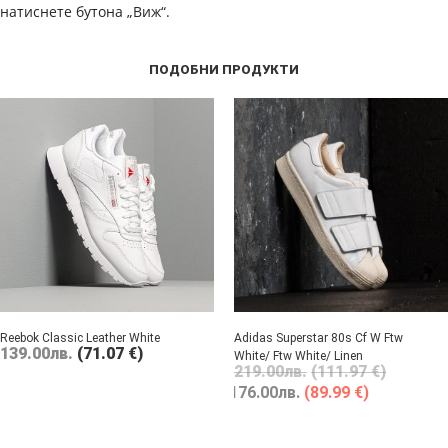
натиснете бутона „Виж“.
ПОДОБНИ ПРОДУКТИ
Reebok Classic Leather White
Adidas Superstar 80s Cf W Ftw
139.00
лв.
(71.07 €)
White/ Ftw White/ Linen
219.00
лв.
(111.97 €)
176.00
лв.
(89.99 €)