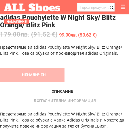
☰
ТЪРСЕНЕ
adidas Pouchylette W Night Sky/ Blitz
ЗА:
НАМАЛЕНИЕ!
Orange/ Blitz Pink
179.00
лв.
(91.52 €)
99.00
лв.
(50.62 €)
Представяме ви adidas Pouchylette W Night Sky/ Blitz Orange/
Blitz Pink. Това са обувки от производител adidas Originals.
НЕНАЛИЧЕН
ОПИСАНИЕ
ДОПЪЛНИТЕЛНА ИНФОРМАЦИЯ
Представяме ви adidas Pouchylette W Night Sky/ Blitz Orange/
Blitz Pink. Това са обувки с марка Adidas Originals и можете да
получите повече информация за тях от бутона „Виж“.