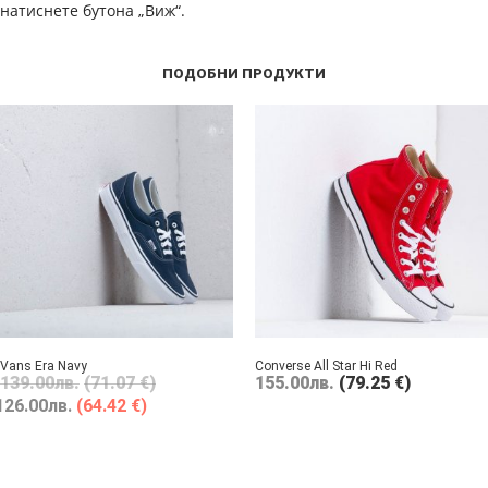
натиснете бутона „Виж“.
ПОДОБНИ ПРОДУКТИ
Vans Era Navy
Converse All Star Hi Red
139.00
лв.
(71.07 €)
155.00
лв.
(79.25 €)
126.00
лв.
(64.42 €)