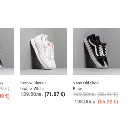
vy
Reebok Classic
Vans Old Skool
99 €)
Leather White
Black
139.00
лв.
(71.07 €)
169.00
лв.
(86.41 €)
00 €)
108.00
лв.
(55.22 €)