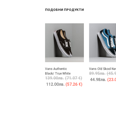
ПОДОБНИ ПРОДУКТИ
Vans Authentic
Vans Old Skool Na
89.95
лв.
(45.
Black/ True White
139.00
лв.
(71.07 €)
44.98
лв.
(23.
112.00
лв.
(57.26 €)