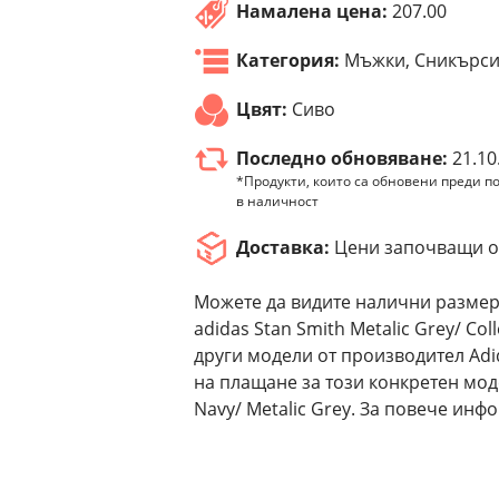
Намалена цена:
207.00
Категория:
Мъжки, Сникърс
Цвят:
Сиво
Последно обновяване:
21.10
*Продукти, които са обновени преди по
в наличност
Доставка:
Цени започващи от
Можете да видите налични размер
adidas Stan Smith Metalic Grey/ Col
други модели от производител Adi
на плащане за този конкретен модел
Navy/ Metalic Grey. За повече инф