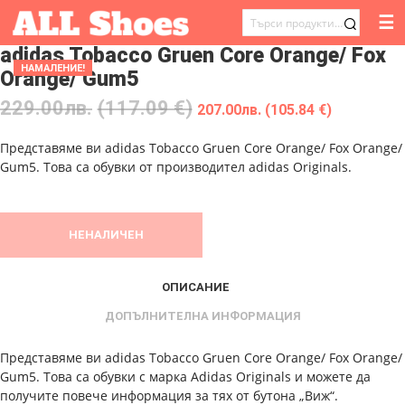
☰
ТЪРСЕНЕ
adidas Tobacco Gruen Core Orange/ Fox
ЗА:
НАМАЛЕНИЕ!
Orange/ Gum5
229.00
лв.
(117.09 €)
207.00
лв.
(105.84 €)
Представяме ви adidas Tobacco Gruen Core Orange/ Fox Orange/
Gum5. Това са обувки от производител adidas Originals.
НЕНАЛИЧЕН
ОПИСАНИЕ
ДОПЪЛНИТЕЛНА ИНФОРМАЦИЯ
Представяме ви adidas Tobacco Gruen Core Orange/ Fox Orange/
Gum5. Това са обувки с марка Adidas Originals и можете да
получите повече информация за тях от бутона „Виж“.