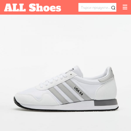
☰
ТЪРСЕНЕ
ЗА: