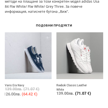
методи на плащане за този конкретен модел adidas Usa
84 Ftw White/ Ftw White/ Grey Three. За повече
информация, натиснете бутона „Виж“.
ПОДОБНИ ПРОДУКТИ
Vans Era Navy
Reebok Classic Leather
139.00
лв.
(71.07 €)
White
139.00
лв.
(71.07 €)
126.00
лв.
(64.42 €)