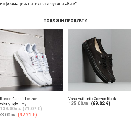
информация, натиснете бутона „Виж“.
ПОДОБНИ ПРОДУКТИ
Reebok Classic Leather
Vans Authentic Canvas Black
135.00
лв.
(69.02 €)
White/Light Grey
139.00
лв.
(71.07 €)
63.00
лв.
(32.21 €)