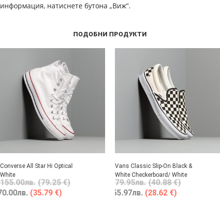
информация, натиснете бутона „Виж“.
ПОДОБНИ ПРОДУКТИ
Converse All Star Hi Optical
Vans Classic Slip-On Black &
White
White Checkerboard/ White
155.00
лв.
(79.25 €)
79.95
лв.
(40.88 €)
70.00
лв.
(35.79 €)
55.97
лв.
(28.62 €)