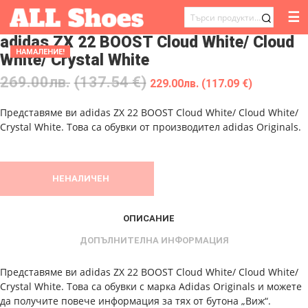
☰
ТЪРСЕНЕ
adidas ZX 22 BOOST Cloud White/ Cloud
ЗА:
НАМАЛЕНИЕ!
White/ Crystal White
269.00
лв.
(137.54 €)
229.00
лв.
(117.09 €)
Представяме ви adidas ZX 22 BOOST Cloud White/ Cloud White/
Crystal White. Това са обувки от производител adidas Originals.
НЕНАЛИЧЕН
ОПИСАНИЕ
ДОПЪЛНИТЕЛНА ИНФОРМАЦИЯ
Представяме ви adidas ZX 22 BOOST Cloud White/ Cloud White/
Crystal White. Това са обувки с марка Adidas Originals и можете
да получите повече информация за тях от бутона „Виж“.