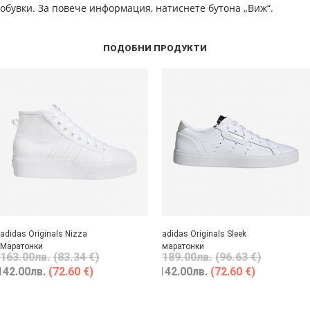
обувки. За повече информация, натиснете бутона „Виж“.
ПОДОБНИ ПРОДУКТИ
adidas Originals Nizza
adidas Originals Sleek
Маратонки
маратонки
163.00
лв.
(83.34 €)
189.00
лв.
(96.63 €)
142.00
лв.
(72.60 €)
142.00
лв.
(72.60 €)