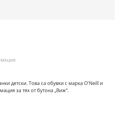
РМАЦИЯ
ки детски. Това са обувки с марка O'Neill и
ация за тях от бутона „Виж“.