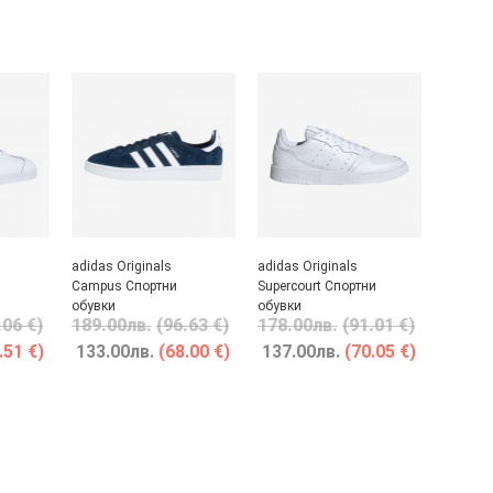
adidas Originals
adidas Originals
Campus Спортни
Supercourt Спортни
обувки
обувки
.06 €)
189.00
лв.
(96.63 €)
178.00
лв.
(91.01 €)
.51 €)
133.00
лв.
(68.00 €)
137.00
лв.
(70.05 €)