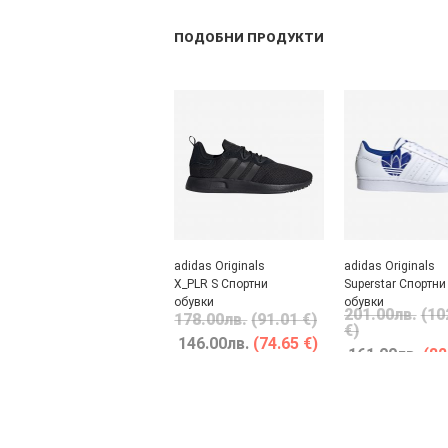
ПОДОБНИ ПРОДУКТИ
adidas Originals
adidas Originals
X_PLR S Спортни
Superstar Спортни
обувки
обувки
201.00
лв.
(10
178.00
лв.
(91.01 €)
€)
146.00
лв.
(74.65 €)
161.00
лв.
(82