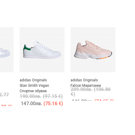
adidas Originals
adidas Originals
Stan Smith Vegan
Falcon Маратонки
209.00
лв.
(106.86
Спортни обувки
€)
2.77
190.00
лв.
(97.15 €)
146.00
лв.
(74.65 €)
147.00
лв.
(75.16 €)
.32 €)